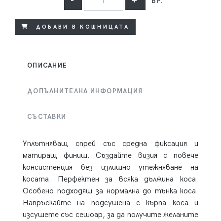
-
+
БР.
ДОБАВИ В КОШНИЦАТА
ОПИСАНИЕ
ДОПЪЛНИТЕЛНА ИНФОРМАЦИЯ
СЪСТАВКИ
Уплътняващ спрей със средна фиксация и
матиращ финиш. Създайте визия с повече
консистенция без излишно утежняване на
косата. Перфектен за всяка дължина коса.
Особено подходящ за нормална до тънка коса.
Напръскайте на подсушена с кърпа коса и
изсушете със сешоар, за да получите желаните