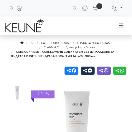
0
KEUNE CARE - НОВО ПОКОЛЕНИЕ ГРИЖА ЗА КОСА И СКАЛП
Confident Curl - Грижа за къдрава коса
CARE CONFIDENT CURL LEAVE-IN COILY / КРЕМ БЕЗ ИЗПЛАКВАНЕ ЗА
КЪДРАВА И СИТНО КЪДРАВА КОСА (ТИП 4A–4С) - 300 мл
-20 %
-