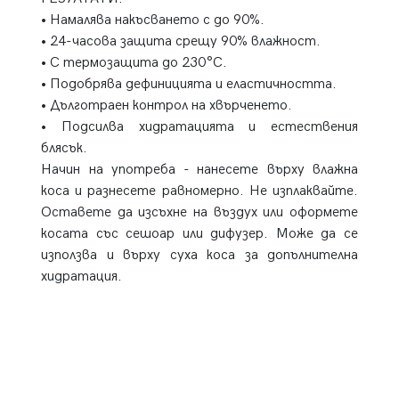
• Намалява накъсването с до 90%.
• 24-часова защита срещу 90% влажност.
• С термозащита до 230°C.
• Подобрява дефиницията и еластичността.
• Дълготраен контрол на хвърченето.
• Подсилва хидратацията и естествения
блясък.
Начин на употреба - нанесете върху влажна
коса и разнесете равномерно. Не изплаквайте.
Оставете да изсъхне на въздух или оформете
косата със сешоар или дифузер. Може да се
използва и върху суха коса за допълнителна
хидратация.