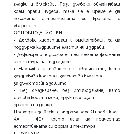
гладки и бляскави. Този дълбоко овлажняващ
крем прави чудеса, така че е време е да
покажете естествената си красота с
увереност.
ОСНОВНО ДЕЙСТВИЕ:
• Дълбоко хидратиращ и омекотяващ, за да
поддържа къдриците еластични и здрави.
• Дефинира и подсилва естествената формата
и текстура на къдриците.
• Намалява накъсването и хвърченето, като
заздравява косата и запечатва влагата
за дълготрайна защита.
• Без омазняване, без втвърдяване, като
оставя косата мека, пружинираща и
приятна на допир.
Подходящ за всеки с къдрава коса (Типове коса:
4A — 4C), който иска да подчертае
естествената си форма и текстура.
РЕЗУЛТАТИ: