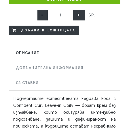
-
+
БР.
ДОБАВИ В КОШНИЦАТА
ОПИСАНИЕ
ДОПЪЛНИТЕЛНА ИНФОРМАЦИЯ
СЪСТАВКИ
Подчертайте естествената къдрава коса с
Confident Curl Leave-in Coily — богат крем без
изплакване, който осигурява интензивно
подхранване, защита и дефинираност на
прическата, а къдриците остават несравнимо