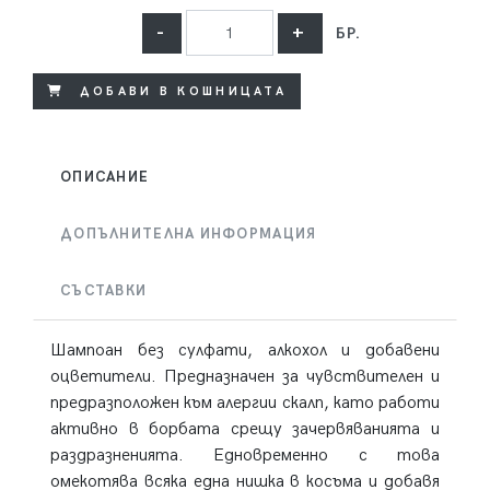
-
+
БР.
ДОБАВИ В КОШНИЦАТА
ОПИСАНИЕ
ДОПЪЛНИТЕЛНА ИНФОРМАЦИЯ
СЪСТАВКИ
Шампоан без сулфати, алкохол и добавени
оцветители. Предназначен за чувствителен и
предразположен към алергии скалп, като работи
активно в борбата срещу зачервяванията и
раздразненията. Едновременно с това
омекотява всяка една нишка в косъма и добавя