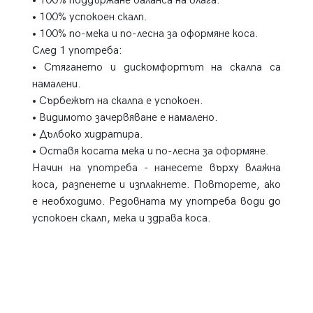
• 100% поддържане баланса на влага.
• 100% успокоен скалп.
• 100% по-мека и по-лесна за оформяне коса.
След 1 употреба:
• Стягането и дискомфортът на скалпа са
намалени.
• Сърбежът на скалпа е успокоен.
• Видимото зачервяване е намалено.
• Дълбоко хидратира.
• Оставя косата мека и по-лесна за оформяне.
Начин на употреба - нанесете върху влажна
коса, разпенете и изплакнете. Повторете, ако
е необходимо. Редовната му употреба води до
успокоен скалп, мека и здрава коса.