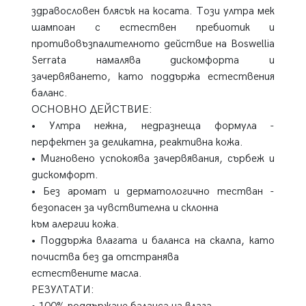
здравословен блясък на косата. Този ултра мек
шампоан с естествен пребиотик и
противовъзпалителното действие на Boswellia
Serrata намалява дискомфорта и
зачервяването, като поддържа естествения
баланс.
ОСНОВНО ДЕЙСТВИЕ:
• Ултра нежна, недразнеща формула -
перфектен за деликатна, реактивна кожа.
• Мигновено успокоява зачервявания, сърбеж и
дискомфорт.
• Без аромат и дерматологично тестван -
безопасен за чувствителна и склонна
към алергии кожа.
• Поддържа влагата и баланса на скалпа, като
почиства без да отстранява
естествените масла.
РЕЗУЛТАТИ: