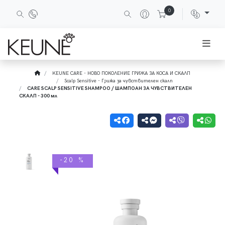
0
KEUNE CARE - НОВО ПОКОЛЕНИЕ ГРИЖА ЗА КОСА И СКАЛП
Scalp Sensitive - Грижа за чувствителен скалп
CARE SCALP SENSITIVE SHAMPOO / ШАМПОАН ЗА ЧУВСТВИТЕЛЕН
СКАЛП - 300 мл
-20 %
-