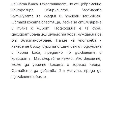
нейната влага и еластичност, но същевременно
контролира хвърченето. Запечатва
кутикулата за гладък и полиран завършек.
Оставя косата блестяща, лесна за стилизиране
и пълна с живот. Подходяща е за суха,
дехидратирана или шуплеста коса, нуждаеща се
от възстановяване. Начин на употреба -
нанесете върху измита с шампоан и подсушена
с кърпа коса, предимно по дължините и
краищата. Масажирайте нежно. Ако желаете,
може да увиете косата с гореща кърпа.
Оставете да действа 3-5 минути, преди да
изплакнете обилно.