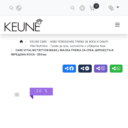
0
KEUNE CARE - НОВО ПОКОЛЕНИЕ ГРИЖА ЗА КОСА И СКАЛП
Vital Nutrition - Грижа за суха, шуплеста и увредена коса
CARE VITAL NUTRITION MASK / МАСКА ГРИЖА ЗА СУХА, ШУПЛЕСТА И
УВРЕДЕНА КОСА - 250 мл
-20 %
-