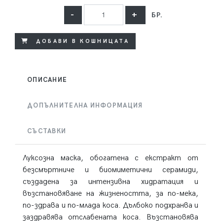
-
+
БР.
ДОБАВИ В КОШНИЦАТА
ОПИСАНИЕ
ДОПЪЛНИТЕЛНА ИНФОРМАЦИЯ
СЪСТАВКИ
Луксозна маска, обогатена с екстракт от
безсмъртниче и биомиметични серамиди,
създадена за интензивна хидратация и
възстановяване на жизнеността, за по-мека,
по-здрава и по-млада коса. Дълбоко подхранва и
заздравява отслабената коса. Възстановява