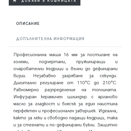
ДОБАВИ В КОШНИЦАТА
ОПИСАНИЕ
ДОПЪЛНИТЕЛНА ИНФОРМАЦИЯ
Професионална маша 16 мм за постигане на
големи, подчертани, пружиниращи и
очарователни къдрици и вълни до дефинирани
визии. Незабавно загряване за секунди.
Дигитално регулиране от 110°C до 210°C.
Равномерно разпределение на топлината.
Инфузиран керамичен цилиндър с арганово
масло за гладкост и блясък за един наистина
перфектен и професионален завършек. Идеална,
както за леки и свободно падащи къдрици, така
и за стегнати и по-дефинирани букли. Защитно