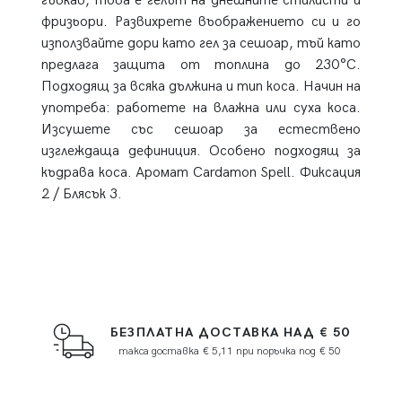
гъвкав, това е гелът на днешните стилисти и
фризьори. Развихрете въображението си и го
използвайте дори като гел за сешоар, тъй като
предлага защита от топлина до 230°C.
Подходящ за всяка дължина и тип коса. Начин на
употреба: работете на влажна или суха коса.
Изсушете със сешоар за естествено
изглеждаща дефиниция. Особено подходящ за
къдрава коса. Аромат Cardamon Spell. Фиксация
2 / Блясък 3.
БЕЗПЛАТНА ДОСТАВКА НАД € 50
такса доставка € 5,11 при поръчка под € 50